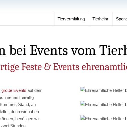
Tiervermittlung
Tierheim
Spen
en bei Events vom Tie
tige Feste & Events ehrenamtli
 4 große Events
auf dem
ch neuen freiwillig
m Pommes-Stand, an
elfer, denn wir haben
können, benötigen wir
n zwei Stunden