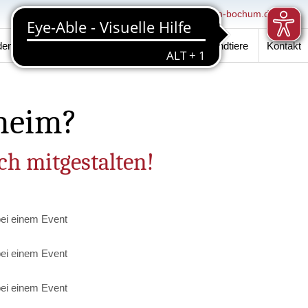
0234 / 29 59 50
info@tierheim-bochum.de
den
Events
Verein
Hundeschule
Fundtiere
Kontakt
rheim?
ch mitgestalten!