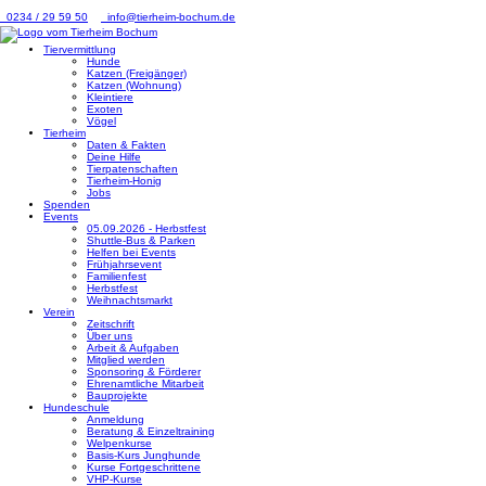
0234 / 29 59 50
info@tierheim-bochum.de
Tiervermittlung
Hunde
Katzen (Freigänger)
Katzen (Wohnung)
Kleintiere
Exoten
Vögel
Tierheim
Daten & Fakten
Deine Hilfe
Tierpatenschaften
Tierheim-Honig
Jobs
Spenden
Events
05.09.2026 - Herbstfest
Shuttle-Bus & Parken
Helfen bei Events
Frühjahrsevent
Familienfest
Herbstfest
Weihnachtsmarkt
Verein
Zeitschrift
Über uns
Arbeit & Aufgaben
Mitglied werden
Sponsoring & Förderer
Ehrenamtliche Mitarbeit
Bauprojekte
Hundeschule
Anmeldung
Beratung & Einzeltraining
Welpenkurse
Basis-Kurs Junghunde
Kurse Fortgeschrittene
VHP-Kurse