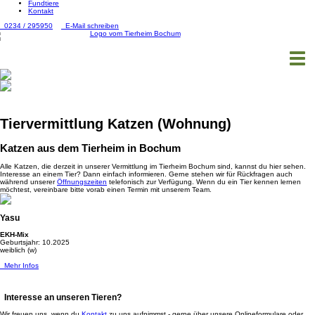
Fundtiere
Kontakt
0234 / 295950
E-Mail schreiben
Togg
navig
Tiervermittlung Katzen (Wohnung)
Katzen aus dem Tierheim in Bochum
Alle Katzen, die derzeit in unserer Vermittlung im Tierheim Bochum sind, kannst du hier sehen.
Interesse an einem Tier? Dann einfach informieren. Gerne stehen wir für Rückfragen auch
während unserer
Öffnungszeiten
telefonisch zur Verfügung. Wenn du ein Tier kennen lernen
möchtest, vereinbare bitte vorab einen Termin mit unserem Team.
Yasu
EKH-Mix
Geburtsjahr: 10.2025
weiblich (w)
Mehr Infos
Interesse an unseren Tieren?
Wir freuen uns, wenn du
Kontakt
zu uns aufnimmst - gerne über unsere Onlineformulare oder