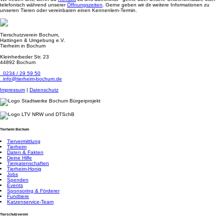
telefonisch während unserer
Öffnungszeiten
. Gerne geben wir dir weitere Informationen zu
unseren Tieren oder vereinbaren einen Kennenlern-Termin.
Tierschutzverein Bochum,
Hattingen & Umgebung e.V.
Tierheim in Bochum
Kleinherbeder Str. 23
44892 Bochum
0234 / 29 59 50
info@tierheim-bochum.de
Impressum
|
Datenschutz
Tierheim Bochum
Tiervermittlung
Tierheim
Daten & Fakten
Deine Hilfe
Tierpatenschaften
Tierheim-Honig
Jobs
Spenden
Events
Sponsoring & Förderer
Fundtiere
Katzenservice-Team
Tierschutzverein