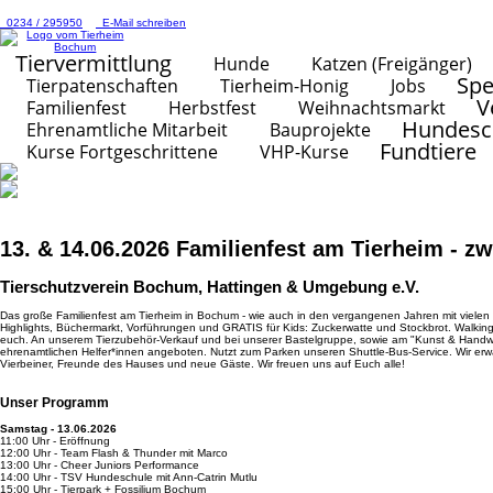
0234 / 295950
E-Mail schreiben
Tiervermittlung
Hunde
Katzen (Freigänger)
Sp
Tierpatenschaften
Tierheim-Honig
Jobs
V
Familienfest
Herbstfest
Weihnachtsmarkt
Hundesc
Ehrenamtliche Mitarbeit
Bauprojekte
Fundtiere
Kurse Fortgeschrittene
VHP-Kurse
13. & 14.06.2026 Familienfest am Tierheim - zw
Tierschutzverein Bochum, Hattingen & Umgebung e.V.
Das große Familienfest am Tierheim in Bochum - wie auch in den vergangenen Jahren mit vielen 
Highlights, Büchermarkt, Vorführungen und GRATIS für Kids: Zuckerwatte und Stockbrot. Walkin
euch. An unserem Tierzubehör-Verkauf und bei unserer Bastelgruppe, sowie am "Kunst & Handw
ehrenamtlichen Helfer*innen angeboten. Nutzt zum Parken unseren Shuttle-Bus-Service. Wir erwa
Vierbeiner, Freunde des Hauses und neue Gäste. Wir freuen uns auf Euch alle!
Unser Programm
Samstag - 13.06.2026
11:00 Uhr - Eröffnung
12:00 Uhr - Team Flash & Thunder mit Marco
13:00 Uhr - Cheer Juniors Performance
14:00 Uhr - TSV Hundeschule mit Ann-Catrin Mutlu
15:00 Uhr - Tierpark + Fossilium Bochum