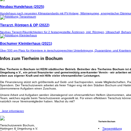
Neubau Hundehaus (2025)
Hundehaus nach neuesten Klimastandards mit PV-Anlage, Wärmepumpe, energetischer Dämmung 
Tierarzt, Röntgen & OP (2022)
Neubau Tierarzt-Räumlichkeiten für 2 festangestellte Ärztinnen, inkl. Röntgen, Ultraschall, B
Bochumer Kleintierhaus (2021)
Über 500 qm Platz für Kleintiere in tierschutzgerechter Unterbringung, Quarantäne- und Kranken
Infos zum Tierheim in Bochum
Das Tierheim in Bochum ist KEIN städtischer Betrieb. Betreiber des Tierheims Bochum ist 
Umgebung e.V., ein privat finanzierter und gemeinnützig anerkannter Verein - wir arbeiten 
eben aus eigener Kraft und mit Hilfe vieler ehrenamtlicher Leistungen.
Die Finanzierung stützt sich größtenteils auf Geld- und Sachspenden, sowie Mitgliedschaften,
Spendern. Der Tierschutzverein arbeitet als freier Träger eng mit den Städten Bochum und Hat
übernommene Aufgaben einen Zuschuss.
Unsere Arbeit und Aufgaben werden überwiegend von ehrenamtlichen Helfern übernommen, aber w
Team, welches regulär beim Tierschutzverein angestellt ist. Für einen effektiven Tierschutz könne
natürlich neue Vereinsmitglieder haben. Machst du mit?
Jetzt informieren
Tierheim Bochum
Tierschutzverein Bochum,
Hattingen & Umgebung e.V.
Tiervermittlung