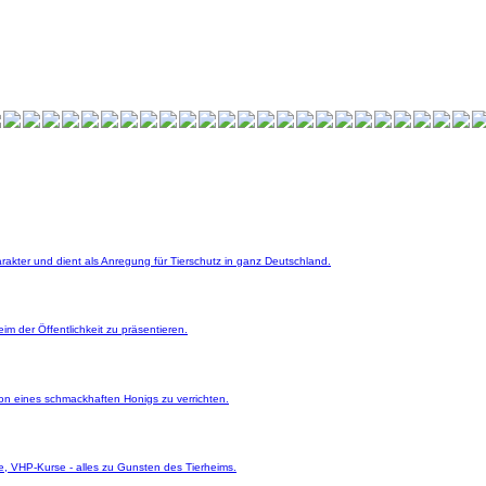
rakter und dient als Anregung für Tierschutz in ganz Deutschland.
m der Öffentlichkeit zu präsentieren.
on eines schmackhaften Honigs zu verrichten.
, VHP-Kurse - alles zu Gunsten des Tierheims.