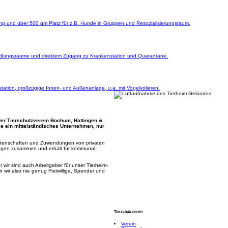
und über 500 qm Platz für z.B. Hunde in Gruppen und Resozialisierungsraum.
ehandlungsräume und direktem Zugang zu Krankenstation und Quarantäne.
station, großzügige Innen- und Außenanlage, u.a. mit Vogelvolieren.
der Tierschutzverein Bochum, Hattingen &
wie ein mittelständisches Unternehmen, nur
 Patenschaften und Zuwendungen von privaten
tingen zusammen und erhält für kommunal
ir sind auch Arbeitgeber für unser Tierheim-
n wir also nie genug Freiwillige, Spender und
Tierschutzverein
Verein