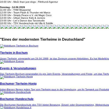
16:00 Uhr - More than just dogs - Filmhund-Agentur
Sonntag - 14.06.2026
11:00 Uhr - THW Wuppertal
12:00 Uhr - Team Flash & Thunder mit Marco
13:00 Uhr - Simply Peace e.V. mit Magic Coco
14:00 Uhr - Urban Dance Kids & Juniors
15:00 Uhr - Let´s Dance das Tanzstudio
16:00 Uhr - TSV Hundeschule mit Ulla & Sybille
"Eines der modernsten Tierheime in Deutschland"
Tierheim in Bochum
Unser Tierheim, eingeweiht am 24.04.1988, ist das Zentrum unserer Aktivitäten. Es hat Modellcha
Events & Veranstaltungen
Das Tierheim Bochum veranstaltet 4x pro Jahr Events, Veranstaltungen und Feste, um das Tierhei
Bochumer Tierheim-Honig
Imker-Bienen fliegen jeden Tag vom Tierheim raus in die Umgebung, um ihr Tagwerk zur Produkti
Bochumer Hundeschule
Die Bochumer Hundeschule des TSV bietet Beratung, Einzel- oder Gruppentraining, Welpenkurse