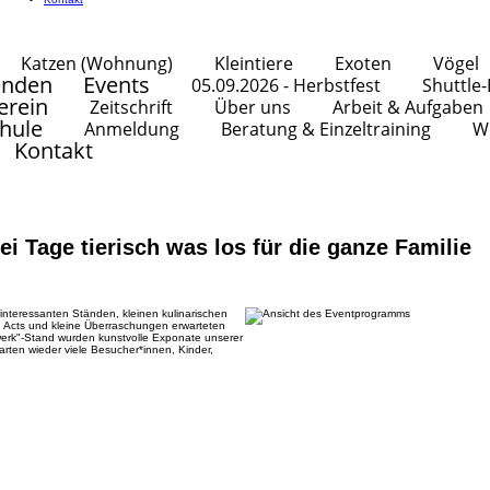
Katzen (Wohnung)
Kleintiere
Exoten
Vögel
enden
Events
05.09.2026 - Herbstfest
Shuttle
erein
Zeitschrift
Über uns
Arbeit & Aufgaben
hule
Anmeldung
Beratung & Einzeltraining
W
Kontakt
ei Tage tierisch was los für die ganze Familie
interessanten Ständen, kleinen kulinarischen
g Acts und kleine Überraschungen erwarteten
erk"-Stand wurden kunstvolle Exponate unserer
rten wieder viele Besucher*innen, Kinder,